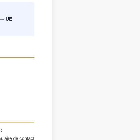
D — UE
 :
ulaire de contact