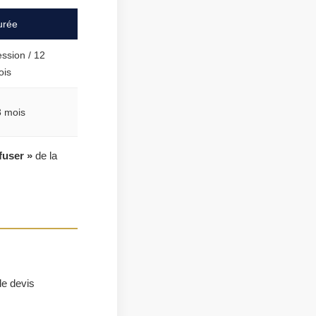
urée
ssion / 12
ois
3 mois
fuser »
de la
de devis