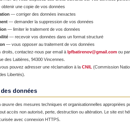
obtenir une copie de vos données
cation
— corriger des données inexactes
ment
— demander la suppression de vos données
tion
— limiter le traitement de vos données
ilité
— recevoir vos données dans un format structuré
ion
— vous opposer au traitement de vos données
 droits, contactez-nous par email à
lpfbatirenov@gmail.com
ou par
ue des Laitières, 94300 Vincennes.
, vous pouvez adresser une réclamation à la
CNIL
(Commission Natio
 des Libertés).
é des données
 œuvre des mesures techniques et organisationnelles appropriées po
ut accès non autorisé, perte, destruction ou altération. Le site est h
sécurisée avec connexion HTTPS.