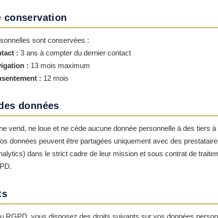
e conservation
sonnelles sont conservées :
tact :
3 ans à compter du dernier contact
igation :
13 mois maximum
sentement :
12 mois
 des données
e vend, ne loue et ne cède aucune donnée personnelle à des tiers à 
os données peuvent être partagées uniquement avec des prestataire
alytics) dans le strict cadre de leur mission et sous contrat de trai
GPD.
ts
 RGPD, vous disposez des droits suivants sur vos données personn