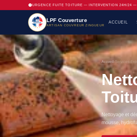
URGENCE FUITE TOITURE — INTERVENTION 24H/24 — 
LPF Couverture
ACCUEIL
ARTISAN COUVREUR ZINGUEUR
Accueil
›
Services
›
Ent
Nett
Toit
Nettoyage et dé
mousse, hydrofu