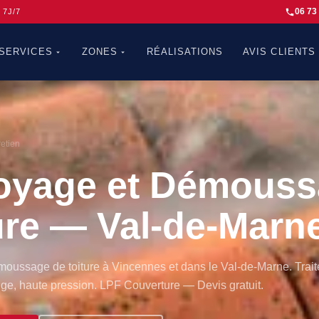
06 73
7J/7
SERVICES
ZONES
RÉALISATIONS
AVIS CLIENTS
retien
oyage et Démous
ure — Val-de-Marn
moussage de toiture à Vincennes et dans le Val-de-Marne. Trait
ge, haute pression. LPF Couverture — Devis gratuit.