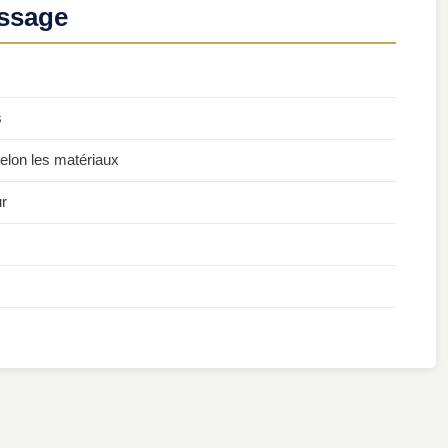
ssage
s
elon les matériaux
ur