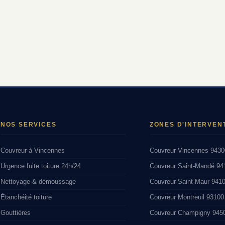
NOS SERVICES
ZONES D'INTERVEN
Couvreur à Vincennes
Couvreur Vincennes 9430
Urgence fuite toiture 24h/24
Couvreur Saint-Mandé 94
Nettoyage & démoussage
Couvreur Saint-Maur 941
Étanchéité toiture
Couvreur Montreuil 93100
Gouttières
Couvreur Champigny 945