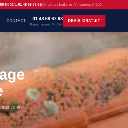
 80 84 01
01 48 68 67 68
30 rue des Laitières, Vincennes 94300
01 48 68 67 68
CONTACT
DEVIS GRATUIT
Rappel gratuit 7h–20h
sage
e
ement anti-