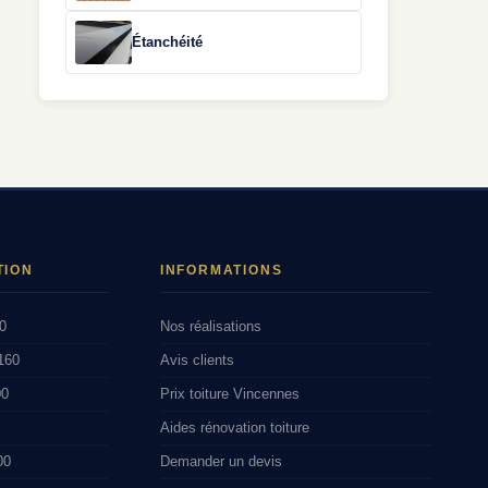
Étanchéité
TION
INFORMATIONS
0
Nos réalisations
160
Avis clients
00
Prix toiture Vincennes
Aides rénovation toiture
00
Demander un devis