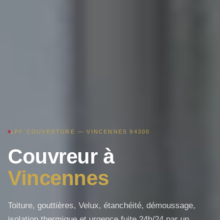
LPF COUVERTURE — VINCENNES 94300
Couvreur à
Vincennes
Toiture, gouttières, Velux, étanchéité, démoussage,
isolation thermique et urgence fuite 24h/24 par un