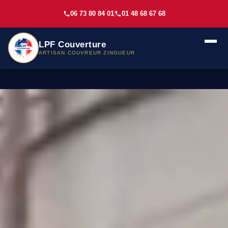
06 73 80 84 01
01 48 68 67 68
LPF Couverture
ARTISAN COUVREUR ZINGUEUR
NAVIGATION
Accueil
Réalisations
Avis clients
Contact
NOS SERVICES
+
ZONES D'INTERVENTION
+