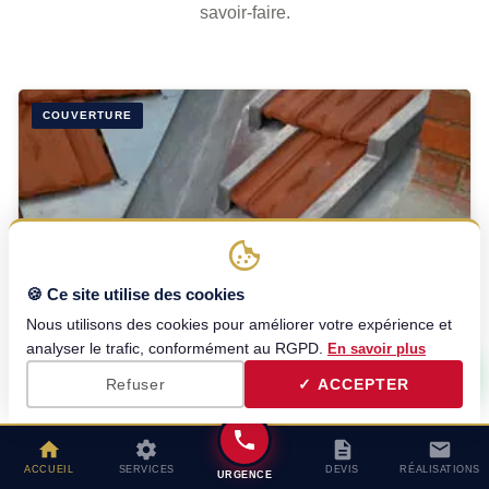
savoir-faire.
COUVERTURE
🍪 Ce site utilise des cookies
Nous utilisons des cookies pour améliorer votre expérience et
Couvreur à Vincennes
analyser le trafic, conformément au RGPD.
En savoir plus
Pose, rénovation et entretien de toiture en tuiles, ardoises,
Refuser
✓ ACCEPTER
zinc. Travail soigné, garantie décennale.
EN SAVOIR PLUS →
ACCUEIL
SERVICES
DEVIS
RÉALISATIONS
URGENCE